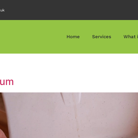
.uk
Home
Services
What i
tum