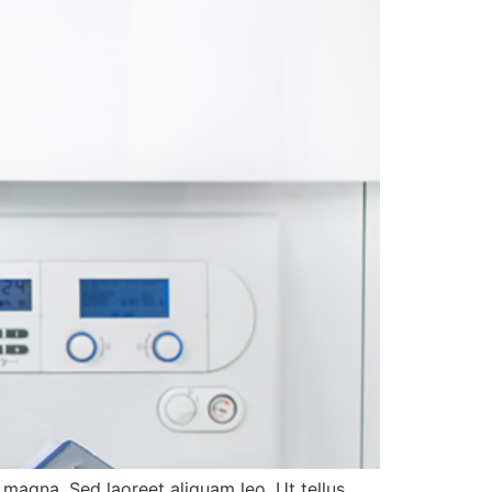
magna. Sed laoreet aliquam leo. Ut tellus