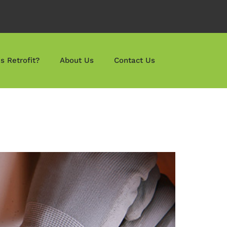
s Retrofit?
About Us
Contact Us