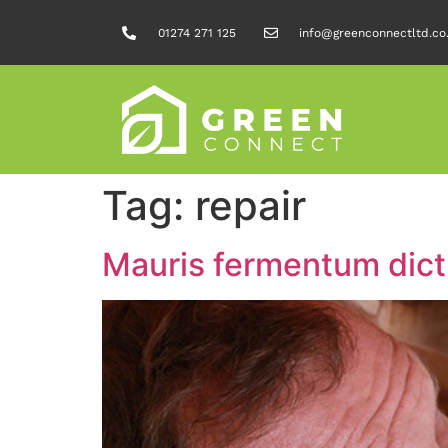
01274 271 125
info@greenconnectltd.co
Tag:
repair
Mauris fermentum dic